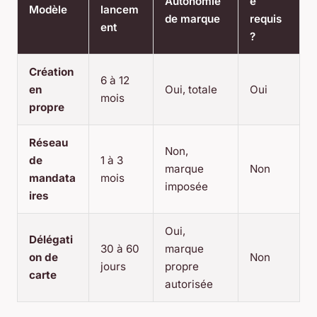
Autonomie
e
Modèle
lancem
de marque
requis
ent
?
Création
6 à 12
en
Oui, totale
Oui
mois
propre
Réseau
Non,
de
1 à 3
marque
Non
mandata
mois
imposée
ires
Oui,
Délégati
30 à 60
marque
on de
Non
jours
propre
carte
autorisée