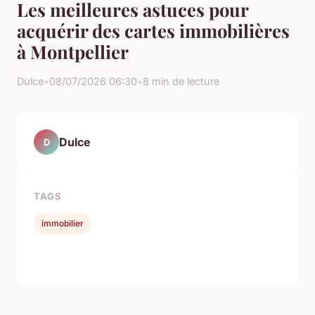
Les meilleures astuces pour
acquérir des cartes immobilières
à Montpellier
Dulce
•
08/07/2026 06:30
•
8 min de lecture
Dulce
D
TAGS
immobilier