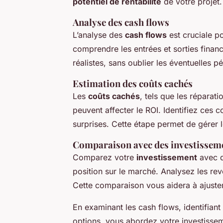
potentiel de rentabilité
de votre projet.
Analyse des cash flows
L’analyse des
cash flows
est cruciale po
comprendre les entrées et sorties financ
réalistes, sans oublier les éventuelles 
Estimation des coûts cachés
Les
coûts cachés
, tels que les réparat
peuvent affecter le ROI. Identifiez ces 
surprises. Cette étape permet de gérer 
Comparaison avec des investisseme
Comparez votre
investissement
avec d
position sur le marché. Analysez les re
Cette comparaison vous aidera à ajuster 
En examinant les cash flows, identifian
options, vous abordez votre investisse