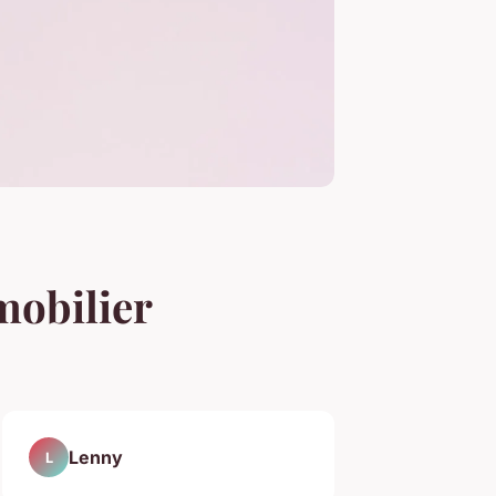
mobilier
Lenny
L